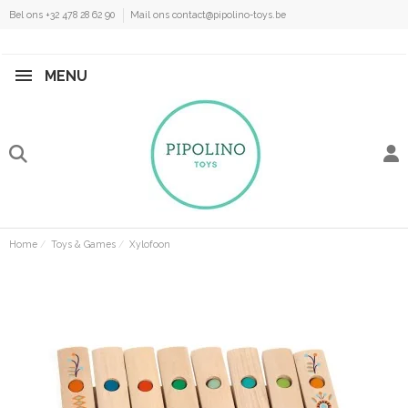
Bel ons +32 478 28 62 90
Mail ons contact@pipolino-toys.be
MENU
Home
Toys & Games
Xylofoon