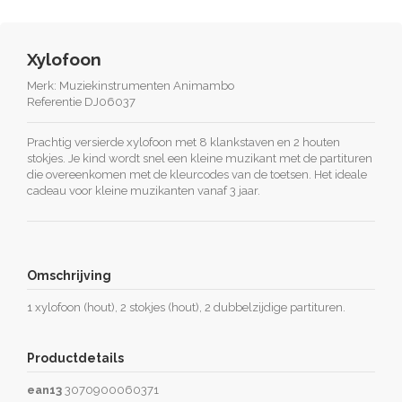
Xylofoon
Merk:
Muziekinstrumenten Animambo
Referentie
DJ06037
Prachtig versierde xylofoon met 8 klankstaven en 2 houten
stokjes. Je kind wordt snel een kleine muzikant met de partituren
die overeenkomen met de kleurcodes van de toetsen. Het ideale
cadeau voor kleine muzikanten vanaf 3 jaar.
Omschrijving
1 xylofoon (hout), 2 stokjes (hout), 2 dubbelzijdige partituren.
Productdetails
ean13
3070900060371