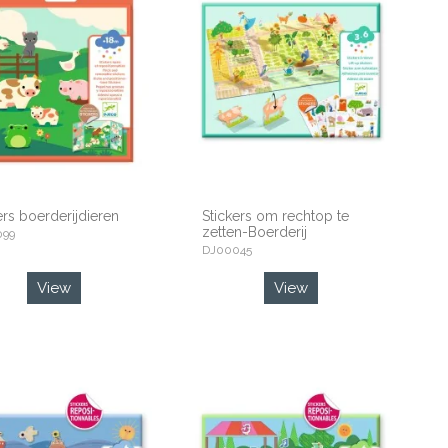
ers boerderijdieren
Stickers om rechtop te
zetten-Boerderij
099
DJ00045
View
View