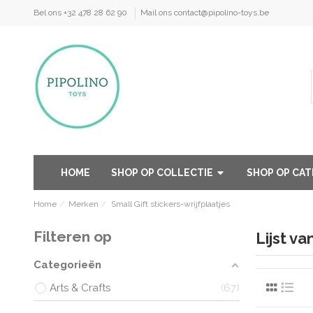
Bel ons +32 478 28 62 90
Mail ons contact@pipolino-toys.be
HOME
SHOP OP COLLECTIE
SHOP OP CA
Home
Merken
Small Gift stickers-wrijfplaatjes
Filteren op
Lijst v
Categorieën
Arts & Crafts
67