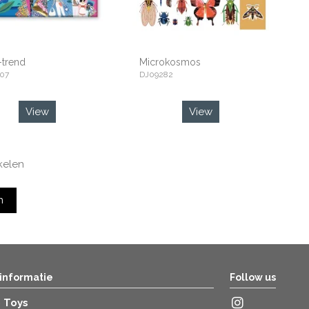
trend
Microkosmos
07
DJ09282
View
View
ikelen
n
 informatie
Follow us
o Toys