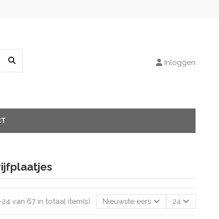
Inloggen
CT
ijfplaatjes
-24 van 67 in totaal item(s)
Nieuwste eerst
24