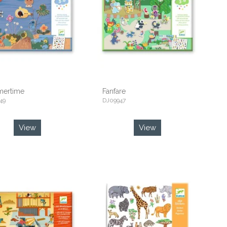
ertime
Fanfare
49
DJ09947
View
View