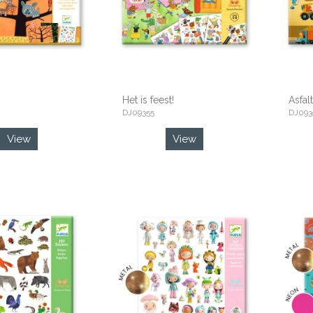
Het is feest!
Asfalt
DJ09355
DJ093
View
View