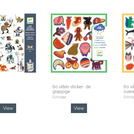
60 vilten sticker- de
60 vi
grappige
overa
DJ00951
DJ00
View
View