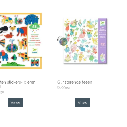
lten stickers- dieren
Glinsterende feeen
l!
DJ09554
950
View
View