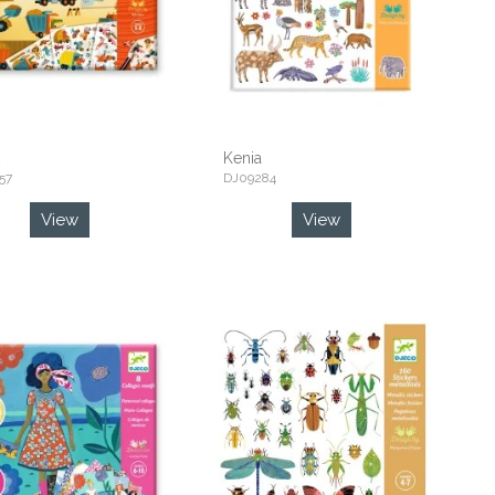
Kenia
57
DJ09284
View
View