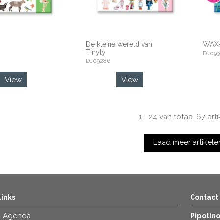
De kleine wereld van
WAX-
Tinyly
DJ093
DJ09286
View
View
1 - 24 van totaal 67 art
Laad meer artikele
Links
Contact
Agenda
Pipolin