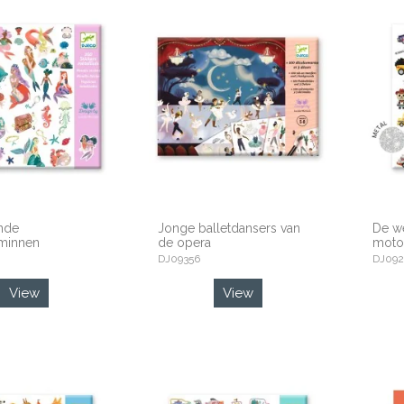
nde
Jonge balletdansers van
De we
minnen
de opera
moto
DJ09356
DJ092
View
View