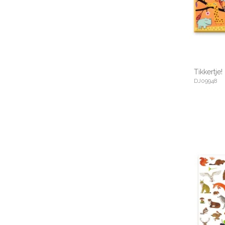
Tikkertje!
DJ09948