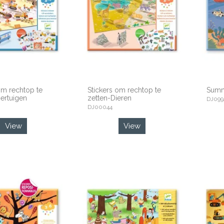
om rechtop te
Stickers om rechtop te
Summ
ertuigen
zetten-Dieren
DJ099
DJ00044
View
View