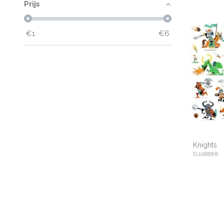
Prijs
€
1
€
6
Knights
DJ08886