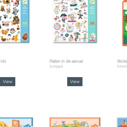
ends
Piaten in de aanval
Stick
DJ09316
DJ00
View
View