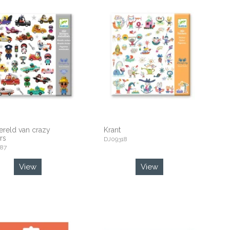
reld van crazy
Krant
rs
DJ09318
87
View
View