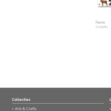
Fauna
DJ09285
Collecties
Arts & Crafts