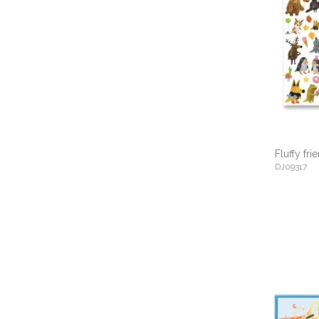
Fluffy fri
DJ09317