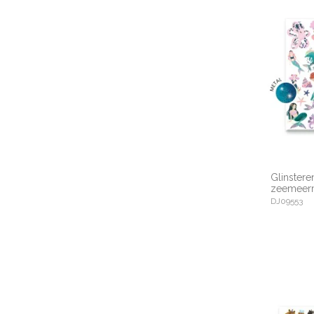
Glinstere
zeemeer
DJ09553