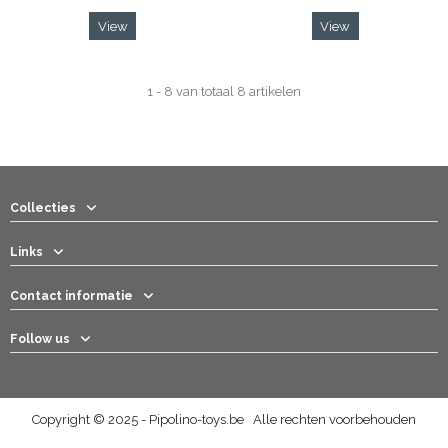
View
View
1 - 8 van totaal 8 artikelen
Collecties
Links
Contact informatie
Follow us
Copyright © 2025 - Pipolino-toys.be Alle rechten voorbehouden