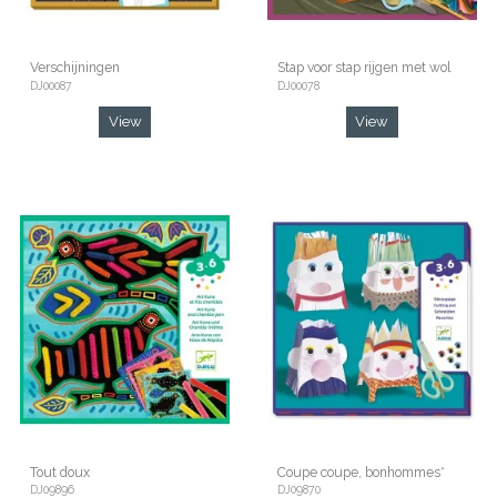
Verschijningen
Stap voor stap rijgen met wol
DJ00087
DJ00078
View
View
Tout doux
Coupe coupe, bonhommes*
DJ09896
DJ09870