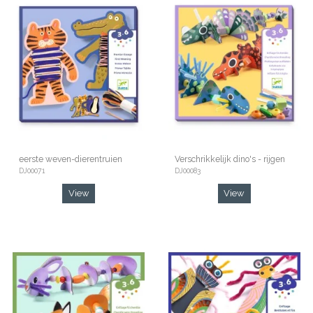
eerste weven-dierentruien
Verschrikkelijk dino's - rijgen
DJ00071
DJ00083
View
View