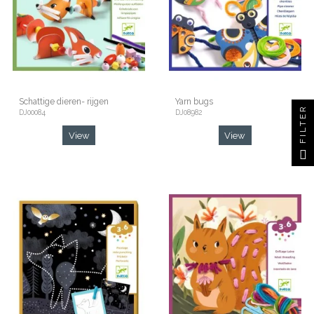
Schattige dieren- rijgen
Yarn bugs
FILTER
DJ00084
DJ08982
View
View