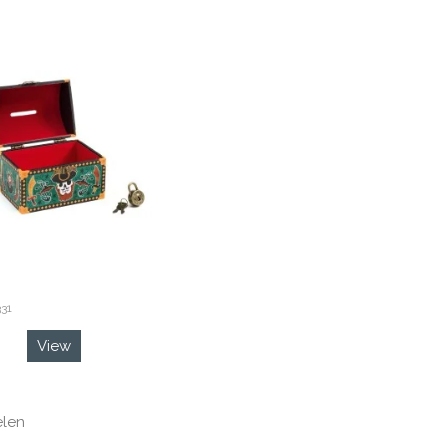
31
View
elen