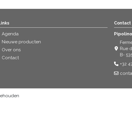
Links
Contact
Agenda
Pipolin
Nieuwe producten
Ferme
Rue d
Over ons
B- 53
Contact
+32 4
conta
rbehouden