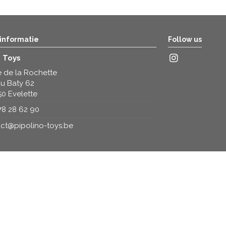
 informatie
Follow us
o Toys
 de la Rochette
u Baty 62
50 Evelette
78 28 62 90
ct@pipolino-toys.be