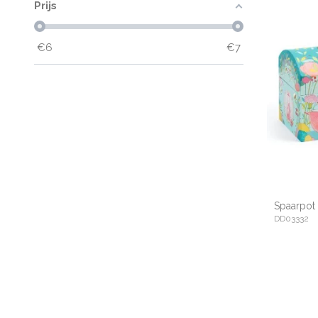
Prijs
€
6
€
7
Spaarpot 
DD03332