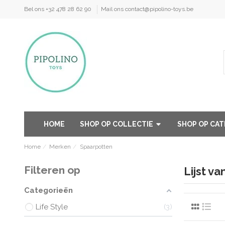
Bel ons +32 478 28 62 90
Mail ons contact@pipolino-toys.be
HOME
SHOP OP COLLECTIE
SHOP OP CA
Home
Merken
Spaarpotten
Filteren op
Lijst v
Categorieën
Life Style
3