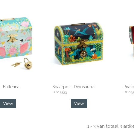
- Ballerina
Spaarpot - Dinosaurus
Pirate
DD03333
DD033
View
View
1 - 3 van totaal 3 artik