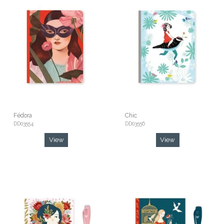
Fédora
Chic
DD03554
DD03556
View
View