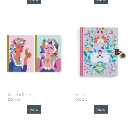
Carnets Sarah
Marie
DD03597
DD03616
View
View