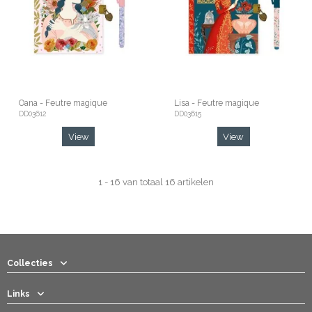
Oana - Feutre magique
Lisa - Feutre magique
DD03612
DD03615
View
View
1 - 16 van totaal 16 artikelen
Collecties
Links