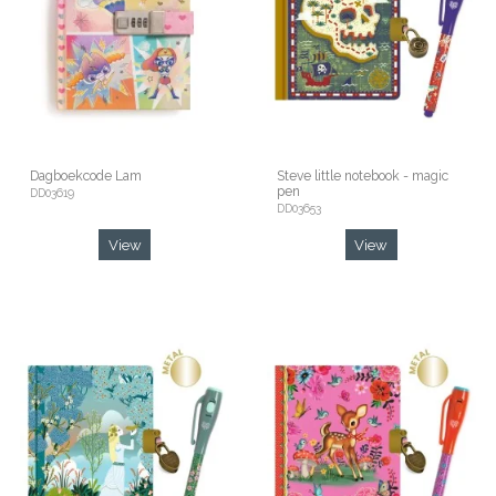
Dagboekcode Lam
Steve little notebook - magic
pen
DD03619
DD03653
View
View