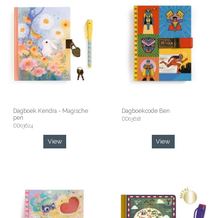
Dagboek Kendra - Magische
Dagboekcode Ben
pen
DD03618
DD03624
View
View