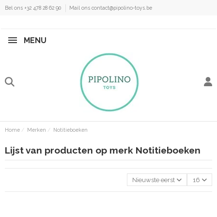
Bel ons +32 478 28 62 90
Mail ons contact@pipolino-toys.be
MENU
Home
Merken
Notitieboeken
Lijst van producten op merk Notitieboeken
Nieuwste eerst
16