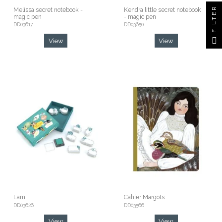
FILTER
Melissa secret notebook -
Kendra little secret notebook
magic pen
- magic pen
DD03617
DD03650
View
View
Lam
Cahier Margots
DD03626
DD03566
View
View