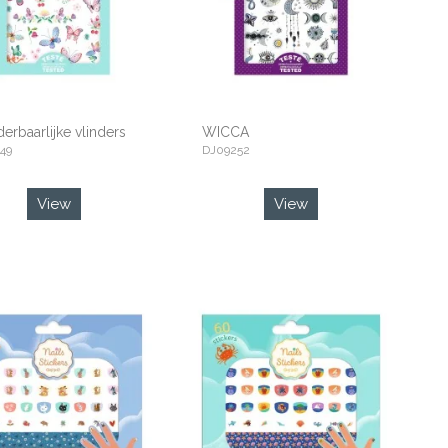
rbaarlijke vlinders
WICCA
49
DJ09252
View
View