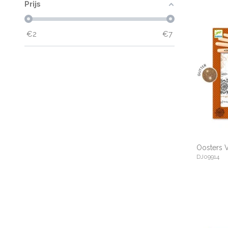
Prijs
€
2
€
7
Oosters 
DJ09914