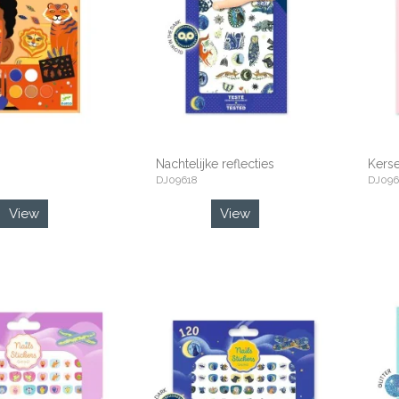
Nachtelijke reflecties
Kers
DJ09618
DJ096
View
View