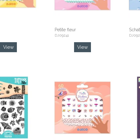
Petite fleur
Schat
DJ09241
DJ092
View
View