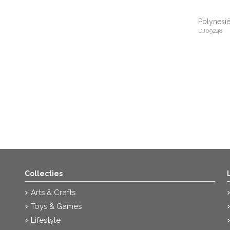
Polynesi
DJ09248
Collecties
Arts & Crafts
Toys & Games
Lifestyle