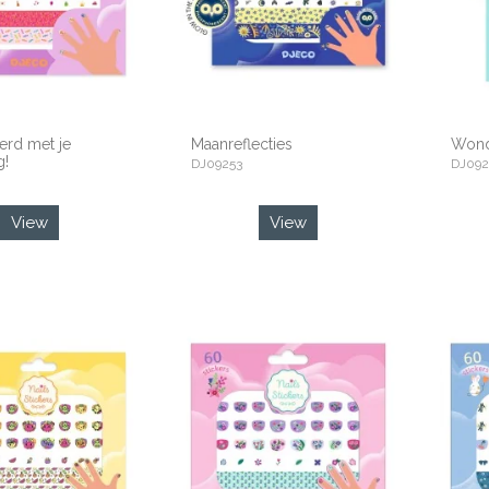
eerd met je
Maanreflecties
Wonde
g!
DJ09253
DJ092
View
View