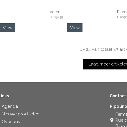
ë
Veren
Plum
DJ09239
DJ096
View
View
1 - 24 van totaal 43 art
Laad meer artikele
Links
Contact
Agenda
Pipolin
Nieuwe producten
Ferme
Rue d
Over ons
B- 53