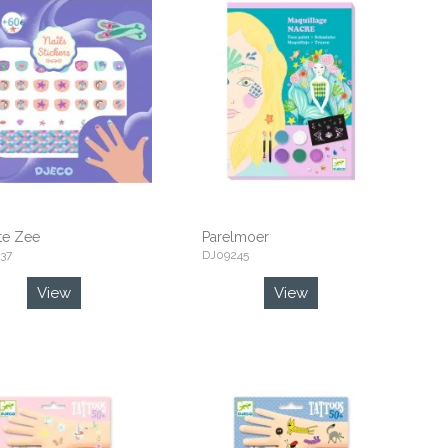
te Zee
Parelmoer
37
DJ09245
View
View