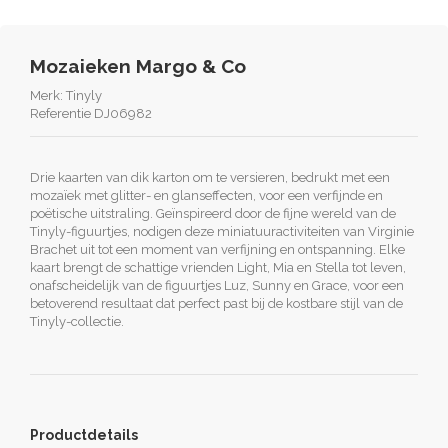
Mozaieken Margo & Co
Merk:
Tinyly
Referentie
DJ06982
Drie kaarten van dik karton om te versieren, bedrukt met een
mozaïek met glitter- en glanseffecten, voor een verfijnde en
poëtische uitstraling. Geïnspireerd door de fijne wereld van de
Tinyly-figuurtjes, nodigen deze miniatuuractiviteiten van Virginie
Brachet uit tot een moment van verfijning en ontspanning. Elke
kaart brengt de schattige vrienden Light, Mia en Stella tot leven,
onafscheidelijk van de figuurtjes Luz, Sunny en Grace, voor een
betoverend resultaat dat perfect past bij de kostbare stijl van de
Tinyly-collectie.
Productdetails