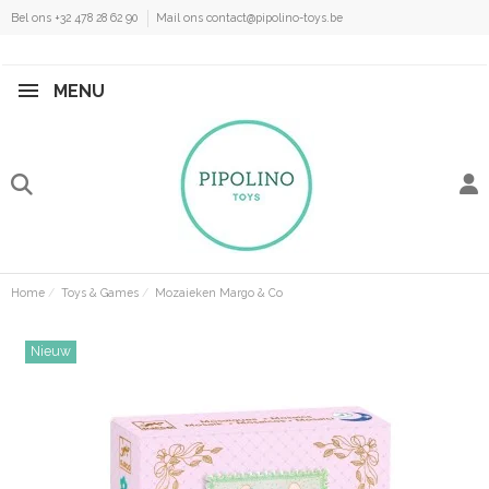
Bel ons +32 478 28 62 90
Mail ons contact@pipolino-toys.be
MENU
Home
Toys & Games
Mozaieken Margo & Co
Nieuw