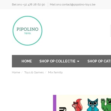
Bel ons +32 478 28 62 90
Mail ons contact@pipolino-toys.be
HOME
SHOP OP COLLECTIE
SHOP OP CA
Home
Toys & Games
Mix familly