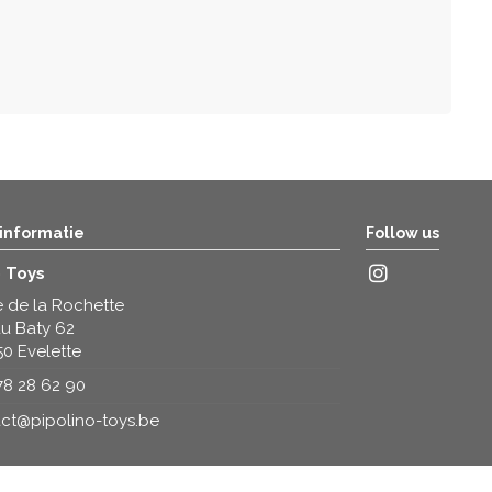
 informatie
Follow us
o Toys
 de la Rochette
u Baty 62
50 Evelette
78 28 62 90
ct@pipolino-toys.be