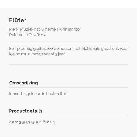
Flûte*
Merk:
Muziekinstrumenten Animambo
Referentie
DJ06010
Een prachtig geïllustreerde houten fluit. Het ideale geschenk voor
kleine muzikanten vanaf 3 jaar.
Omschrijving
Inhoud: 1 gekleurde houten fluit.
Productdetails
ean13
3070900060104