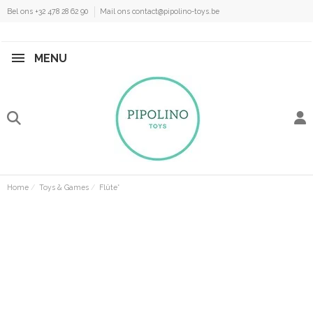
Bel ons +32 478 28 62 90
Mail ons contact@pipolino-toys.be
MENU
Home
Toys & Games
Flûte*