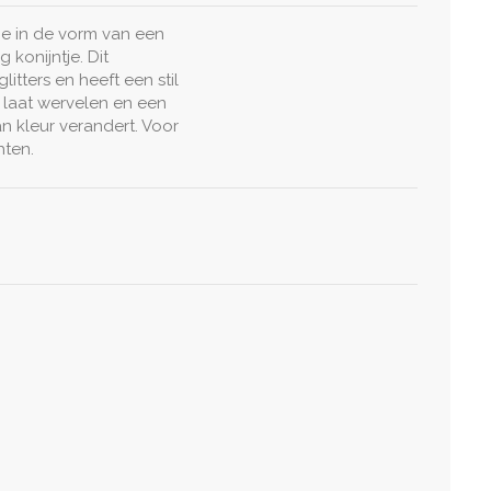
je in de vorm van een
konijntje. Dit
itters en heeft een stil
 laat wervelen en een
an kleur verandert. Voor
hten.