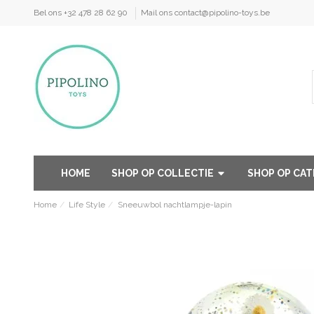
Bel ons +32 478 28 62 90
Mail ons contact@pipolino-toys.be
HOME
SHOP OP COLLECTIE
SHOP OP CA
Home
Life Style
Sneeuwbol nachtlampje-lapin