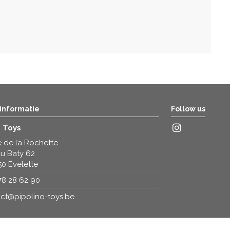
 informatie
Follow us
o Toys
 de la Rochette
u Baty 62
50 Evelette
78 28 62 90
ct@pipolino-toys.be