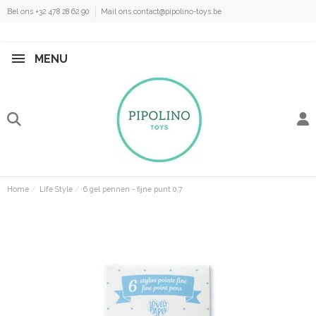
Bel ons +32 478 28 62 90
Mail ons contact@pipolino-toys.be
MENU
Home
Life Style
6 gel pennen - fijne punt 0,7