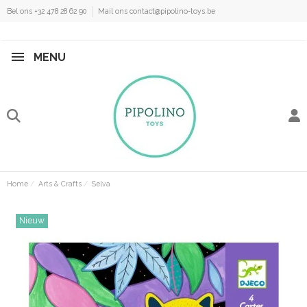
Bel ons +32 478 28 62 90
Mail ons contact@pipolino-toys.be
MENU
Home
Arts & Crafts
Selva
Nieuw