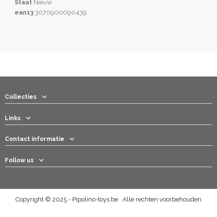
Staat
Nieuw
ean13
3070900090439
Collecties
Links
Contact informatie
Follow us
Copyright © 2025 - Pipolino-toys.be Alle rechten voorbehouden