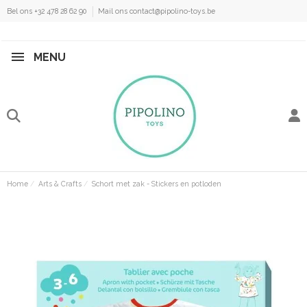
Bel ons +32 478 28 62 90
Mail ons contact@pipolino-toys.be
MENU
Home
Arts & Crafts
Schort met zak - Stickers en potloden