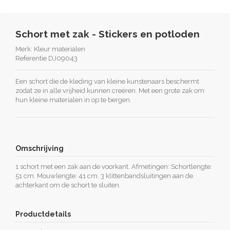
Schort met zak - Stickers en potloden
Merk:
Kleur materialen
Referentie
DJ09043
Een schort die de kleding van kleine kunstenaars beschermt
zodat ze in alle vrijheid kunnen creëren. Met een grote zak om
hun kleine materialen in op te bergen.
Omschrijving
1 schort met een zak aan de voorkant. Afmetingen: Schortlengte:
51 cm. Mouwlengte: 41 cm. 3 klittenbandsluitingen aan de
achterkant om de schort te sluiten.
Productdetails