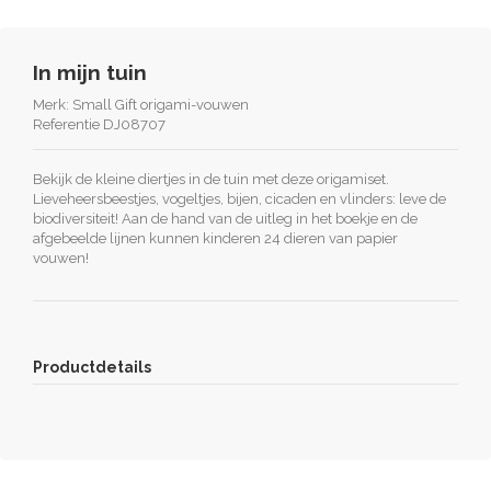
In mijn tuin
Merk:
Small Gift origami-vouwen
Referentie
DJ08707
Bekijk de kleine diertjes in de tuin met deze origamiset.
Lieveheersbeestjes, vogeltjes, bijen, cicaden en vlinders: leve de
biodiversiteit! Aan de hand van de uitleg in het boekje en de
afgebeelde lijnen kunnen kinderen 24 dieren van papier
vouwen!
Productdetails