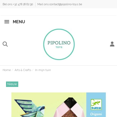
Bel ons +32 478 28 62 90
Mail ons contact@pipolino-toys.be
MENU
Home
Arts & Crafts
In mijn tuin
Nieuw