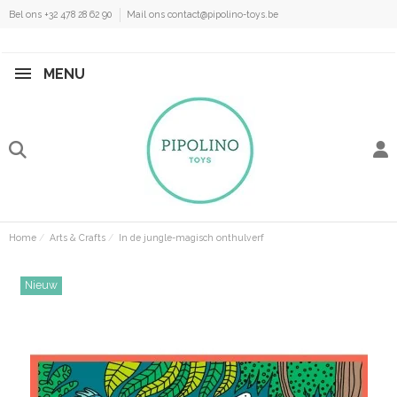
Bel ons +32 478 28 62 90
Mail ons contact@pipolino-toys.be
MENU
Home
Arts & Crafts
In de jungle-magisch onthulverf
Nieuw