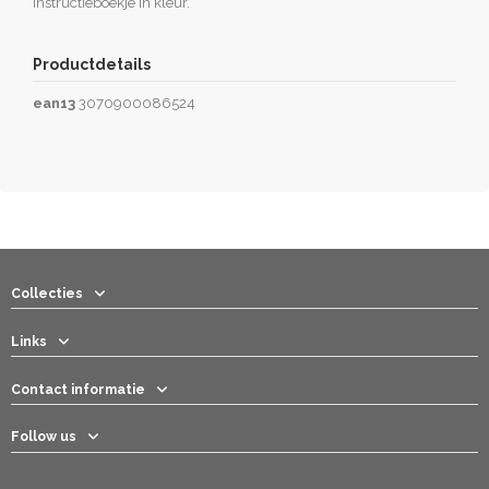
instructieboekje in kleur.
Productdetails
ean13
3070900086524
Collecties
Links
Contact informatie
Follow us