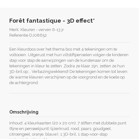
Forêt fantastique - 3D effect*
Merk:
Kleuren - verven 6-13 jr
Referentie
DJ08652
Een kleurdoos over het thema bos met 4 tekeningen om te
voltooien. Uitgerust met hun viltstiftpenselen volgen de kinderen
stap voor stap de aanwijzingen van de kunstenaar om de
tekeningen in kleur te zetten. Zodra ze klaar zijn, zetten ze hun
3D-bril op... Verbazingwekkend! De tekeningen komen tot leven:
de warme kleuren verschijnen op de voorgrond en de koele op
de achtergrond.
Omschrijving
Inhoud: 4 kleurkaarten (20 x 20 cm), 7 stiften met dubbele punt
(fijne en penseelpunt) (ijzerkruid, rood, paars, goudgeel,
citroengeel, oranje, blauw), 1 3D-bril, 1 stap-voor-stap