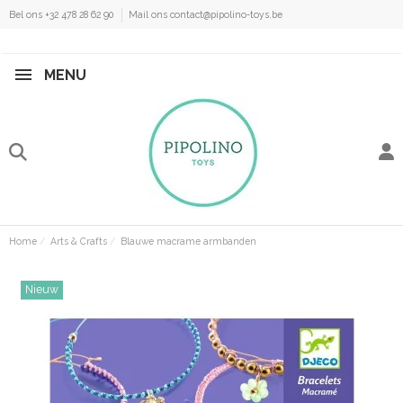
Bel ons +32 478 28 62 90
Mail ons contact@pipolino-toys.be
MENU
Home
Arts & Crafts
Blauwe macrame armbanden
Nieuw